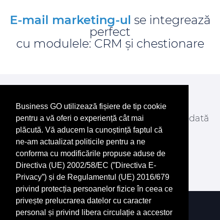
E-mail marketing-ul
se integrează
perfect
cu modulele: CRM și chestionare
Începe chiar acum
Gestionează, vinde, customizează.
Business GO utilizează fișiere de tip cookie
Dă start afacerii tale mai simplu ca niciodată
pentru a vă oferi o experiență cât mai
cu
Business Go
.
plăcută. Vă aducem la cunoștință faptul că
ne-am actualizat politicile pentru a ne
conforma cu modificările propuse aduse de
ÎNCEPE CHIAR ACUM
Directiva (UE) 2002/58/EC (”Directiva E-
Privacy”) și de Regulamentul (UE) 2016/679
privind protecția persoanelor fizice în ceea ce
privește prelucrarea datelor cu caracter
personal și privind libera circulație a accestor